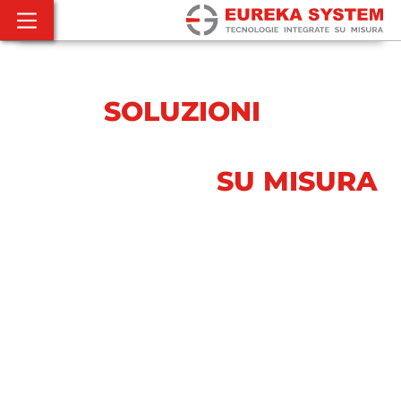
IDEAZIONE E SVILUPPO DI
SOLUZIONI
DI
AUTOMAZIONE
INDUSTRIALE
SU MISURA
SCOPRI COME POSSIAMO SUPPORTARE LA TUA
INNOVAZIONE DI PROCESSO
Ci occupiamo di tutto il progetto: dall’analisi di fattibilità
tecnica, allo sviluppo software, alla messa in servizio
dell’automazione.