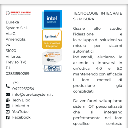
TECNOLOGIE INTEGRATE
SU MISURA
Eureka
System S.r.l.
Grazie allo studio,
Via G.
l’ideazione e
Amendola,
lo sviluppo di soluzioni su
24
misura per sistemi
31020
automatici
Villorba,
industriali, aiutiamo le
Treviso (TV)
aziende a innovarsi in
P.I.
un’ottica 4.0 e 5.0
03851590269
mantenendo con efficacia
i loro metodi di
+39
produzione già
0422263254
consolidati.
info@eurekasystem.it
Tech Blog
Da vent’anni sviluppiamo
LinkedIn
sistemi OT personalizzati
YouTube
che si integrano
Facebook
perfettamente nel loro
specifico contesto