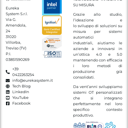
SU MISURA
Eureka
System S.r.l.
Grazie allo studio,
Via G.
l’ideazione e
Amendola,
lo sviluppo di soluzioni su
24
misura per sistemi
31020
automatici
Villorba,
industriali, aiutiamo le
Treviso (TV)
aziende a innovarsi in
P.I.
un’ottica 4.0 e 5.0
03851590269
mantenendo con efficacia
i loro metodi di
+39
produzione già
0422263254
consolidati.
info@eurekasystem.it
Tech Blog
Da vent’anni sviluppiamo
LinkedIn
sistemi OT personalizzati
YouTube
che si integrano
Facebook
perfettamente nel loro
specifico contesto
produttivo.