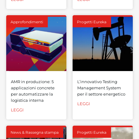
Approfondimenti
Progetti Eureka
AMR in produzione: 5
L’innovativo Testing
applicazioni concrete
Management System
per automatizzare la
per il settore energetico
logistica interna
LEGGI
LEGGI
News & Rassegna stampa
Progetti Eureka