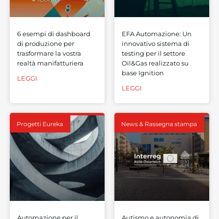
6 esempi di dashboard
EFA Automazione: Un
di produzione per
innovativo sistema di
trasformare la vostra
testing per il settore
realtà manifatturiera
Oil&Gas realizzato su
base Ignition
LEGGI
LEGGI
Progetti Eureka
News & Rassegna stampa
Automazione per il
Autismo e autonomia di