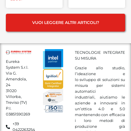
VUOI LEGGERE ALTRI ARTICOLI?
TECNOLOGIE INTEGRATE
SU MISURA
Eureka
System S.r.l.
Grazie allo studio,
Via G.
l’ideazione e
Amendola,
lo sviluppo di soluzioni su
24
misura per sistemi
31020
automatici
Villorba,
industriali, aiutiamo le
Treviso (TV)
aziende a innovarsi in
P.I.
un’ottica 4.0 e 5.0
03851590269
mantenendo con efficacia
i loro metodi di
+39
produzione già
0422263254