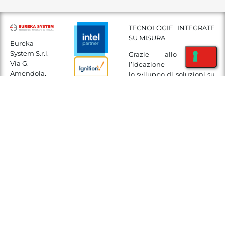
TECNOLOGIE INTEGRATE
SU MISURA
Eureka
System S.r.l.
Grazie allo studio,
Via G.
l’ideazione e
Amendola,
lo sviluppo di soluzioni su
24
misura per sistemi
31020
automatici
Villorba,
industriali, aiutiamo le
Treviso (TV)
aziende a innovarsi in
P.I.
un’ottica 4.0 e 5.0
03851590269
mantenendo con efficacia
i loro metodi di
+39
produzione già
0422263254
consolidati.
info@eurekasystem.it
Tech Blog
Da vent’anni sviluppiamo
LinkedIn
sistemi OT personalizzati
YouTube
che si integrano
Facebook
perfettamente nel loro
specifico contesto