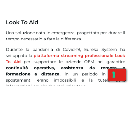
Look To Aid
Una soluzione nata in emergenza, progettata per durare il
tempo necessario a fare la differenza.
Durante la pandemia di Covid-19, Eureka System ha
sviluppato la
piattaforma streaming professionale Look
To Aid
per supportare le aziende OEM nel garantire
continuità operativa, assistenza da remoto e
formazione a distanza
, in un periodo in cui gli
spostamenti erano impossibili e la tutela delle
informazioni era più che mai prioritaria.
Basata sull’innovativa tecnologia
StreaMaze
, la
piattaforma permetteva di avviare
videochiamate live-
streaming multicamera protette
, combinando smart
glasses, webcam e altre periferiche. L’utente poteva
scegliere in tempo reale quale flusso visualizzare:
inquadrature in soggettiva
, panoramiche ambientali o