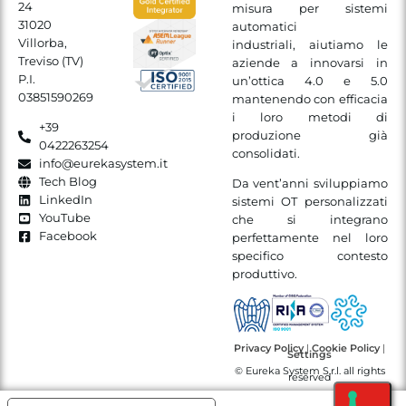
24
misura per sistemi
31020
automatici
Villorba,
industriali, aiutiamo le
Treviso (TV)
aziende a innovarsi in
P.I.
un’ottica 4.0 e 5.0
03851590269
mantenendo con efficacia
i loro metodi di
+39
produzione già
0422263254
consolidati.
info@eurekasystem.it
Tech Blog
Da vent’anni sviluppiamo
LinkedIn
sistemi OT personalizzati
YouTube
che si integrano
Facebook
perfettamente nel loro
specifico contesto
produttivo.
Privacy Policy
|
Cookie Policy
|
Settings
© Eureka System S.r.l. all rights
reserved