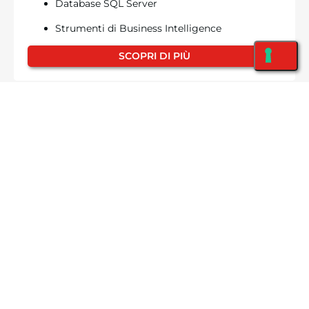
Database SQL Server
Strumenti di Business Intelligence
SCOPRI DI PIÙ
ATTIVITÀ SVOLTE
Analisi
Sviluppo Software
Test e tuning
Messa in servizio
SCOPRI COME LAVORIAMO
SCOPRI ALTRI PROGETTI SIMILI