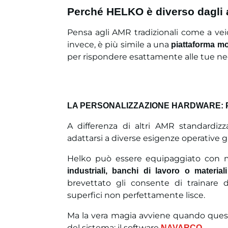
Perché HELKO è diverso dagli 
Pensa agli AMR tradizionali come a veic
invece, è più simile a una
piattaforma mo
per rispondere esattamente alle tue nec
LA PERSONALIZZAZIONE HARDWARE: P
A differenza di altri AMR standardizz
adattarsi a diverse esigenze operative gr
Helko può essere equipaggiato con m
industriali, banchi di lavoro o materiali
brevettato gli consente di trainare d
superfici non perfettamente lisce.
Ma la vera magia avviene quando questa
del sistema: il software
.
NAVARCO