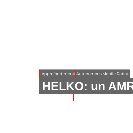
Approfondimenti
Autonomous Mobile Robot
HELKO: un AMR s
18/02/2025
3 minuti di lettura