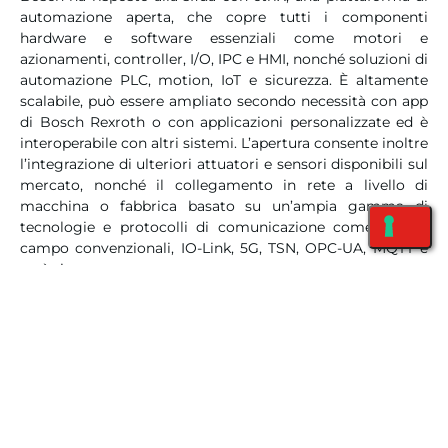
automazione aperta, che copre tutti i componenti
hardware e software essenziali come motori e
azionamenti, controller, I/O, IPC e HMI, nonché soluzioni di
automazione PLC, motion, IoT e sicurezza. È altamente
scalabile, può essere ampliato secondo necessità con app
di Bosch Rexroth o con applicazioni personalizzate ed è
interoperabile con altri sistemi. L’apertura consente inoltre
l’integrazione di ulteriori attuatori e sensori disponibili sul
mercato, nonché il collegamento in rete a livello di
macchina o fabbrica basato su un’ampia gamma di
tecnologie e protocolli di comunicazione come bus di
campo convenzionali, IO-Link, 5G, TSN, OPC-UA, MQTT e
così via.
In poche parole,
il sistema ctrlX include tutti i
componenti necessari per ottenere delle
soluzioni
complete
, e in caso non fossero già disponibili, basterà
svilupparli su misura e integrarli
.
La piattaforma non ha limiti di per sé, e può essere
utilizzata per quasi tutte le applicazioni di automazione.
Tra questi figurano la produzione, l’intralogistica e la