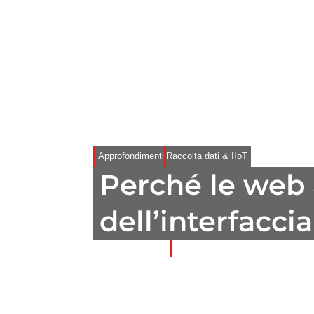
Approfondimenti
Raccolta dati & IIoT
Perché le web 
dell’interfac
29/01/2025
4 minuti di lettura