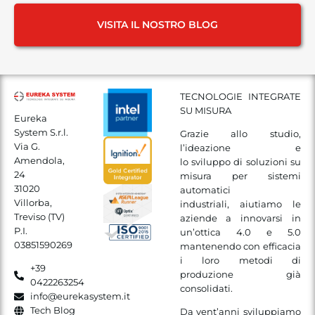
VISITA IL NOSTRO BLOG
TECNOLOGIE INTEGRATE
SU MISURA
Eureka
System S.r.l.
Grazie allo studio,
Via G.
l’ideazione e
Amendola,
lo sviluppo di soluzioni su
24
misura per sistemi
31020
automatici
Villorba,
industriali, aiutiamo le
Treviso (TV)
aziende a innovarsi in
P.I.
un’ottica 4.0 e 5.0
03851590269
mantenendo con efficacia
i loro metodi di
+39
produzione già
0422263254
consolidati.
info@eurekasystem.it
Tech Blog
Da vent’anni sviluppiamo