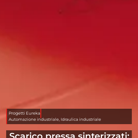
Progetti Eureka
Automazione industriale
,
Idraulica industriale
Scarico pressa sinterizzati: