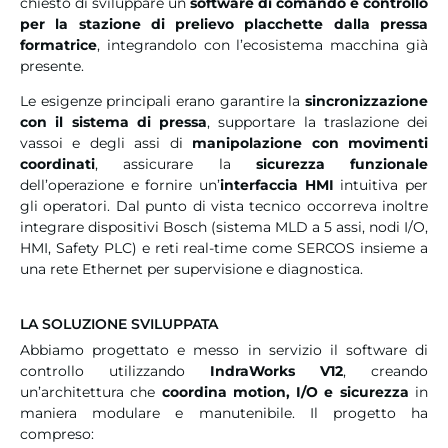
chiesto di sviluppare un
software di comando e controllo
per la stazione di prelievo placchette dalla pressa
formatrice
, integrandolo con l’ecosistema macchina già
presente.
Le esigenze principali erano garantire la
sincronizzazione
con il sistema di pressa
, supportare la traslazione dei
vassoi e degli assi di
manipolazione con movimenti
coordinati
, assicurare la
sicurezza funzionale
dell’operazione e fornire un’
interfaccia HMI
intuitiva per
gli operatori. Dal punto di vista tecnico occorreva inoltre
integrare dispositivi Bosch (sistema MLD a 5 assi, nodi I/O,
HMI, Safety PLC) e reti real-time come SERCOS insieme a
una rete Ethernet per supervisione e diagnostica.
LA SOLUZIONE SVILUPPATA
Abbiamo progettato e messo in servizio il software di
controllo utilizzando
IndraWorks V12
, creando
un’architettura che
coordina motion, I/O e sicurezza
in
maniera modulare e manutenibile. Il progetto ha
compreso: