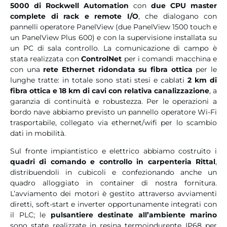
5000 di Rockwell Automation
con
due CPU master
complete di rack e remote I/O
, che dialogano con
pannelli operatore PanelView (due PanelView 1500 touch e
un PanelView Plus 600) e con la supervisione installata su
un PC di sala controllo. La comunicazione di campo è
stata realizzata con
ControlNet
per i comandi macchina e
con una
rete Ethernet ridondata su fibra ottica
per le
lunghe tratte: in totale sono stati stesi e cablati
2 km di
fibra ottica e 18 km di cavi con relativa canalizzazione
, a
garanzia di continuità e robustezza. Per le operazioni a
bordo nave abbiamo previsto un pannello operatore Wi-Fi
trasportabile, collegato via ethernet/wifi per lo scambio
dati in mobilità.
Sul fronte impiantistico e elettrico abbiamo costruito i
quadri di comando e controllo in carpenteria Rittal
,
distribuendoli in cubicoli e confezionando anche un
quadro alloggiato in container di nostra fornitura.
L’avviamento dei motori è gestito attraverso avviamenti
diretti, soft-start e inverter opportunamente integrati con
il PLC; le
pulsantiere destinate all’ambiente marino
sono state realizzate in resina termoindurente IP68 per