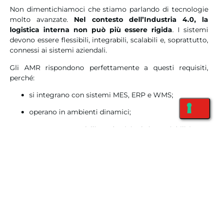
Non dimentichiamoci che stiamo parlando di tecnologie
molto avanzate.
Nel contesto dell’Industria 4.0, la
logistica interna non può più essere rigida
. I sistemi
devono essere flessibili, integrabili, scalabili e, soprattutto,
connessi ai sistemi aziendali.
Gli AMR rispondono perfettamente a questi requisiti,
perché:
si integrano con sistemi MES, ERP e WMS;
operano in ambienti dinamici;
supportano modelli produttivi ad alta variabilità.
Al contrario,
gli AGV restano più adatti a scenari
prevedibili e statici
.
Conclusioni: AGV o AMR?
Se l’obiettivo è minimizzare il costo iniziale, gli AGV