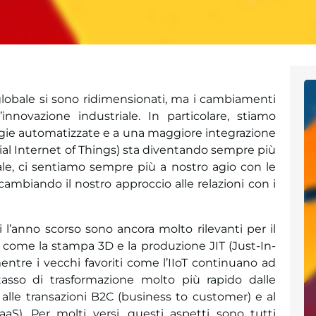
globale si sono ridimensionati, ma i cambiamenti
innovazione industriale. In particolare, stiamo
gie automatizzate e a una maggiore integrazione
ustrial Internet of Things) sta diventando sempre più
nale, ci sentiamo sempre più a nostro agio con le
cambiando il nostro approccio alle relazioni con i
 l’anno scorso sono ancora molto rilevanti per il
e come la stampa 3D e la produzione JIT (Just-In-
tre i vecchi favoriti come l’IIoT continuano ad
tasso di trasformazione molto più rapido dalle
 alle transazioni B2C (business to customer) e al
aS). Per molti versi, questi aspetti sono tutti