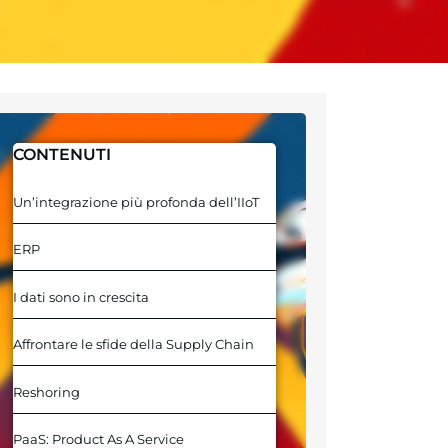
CONTENUTI
Un’integrazione più profonda dell’IIoT
ERP
I dati sono in crescita
Affrontare le sfide della Supply Chain
Reshoring
PaaS: Product As A Service