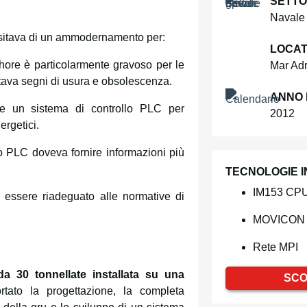
SETT
Navale
cessitava di un ammodernamento per:
LOCAT
shore è particolarmente gravoso per le
Mar Adr
ntava segni di usura e obsolescenza.
ANNO 
re un sistema di controllo PLC per
2012
ergetici.
vo PLC doveva fornire informazioni più
TECNOLOGIE 
IM153 CP
va essere riadeguato alle normative di
MOVICON 
Rete MPI
a 30 tonnellate installata su una
SCO
rtato la progettazione, la completa