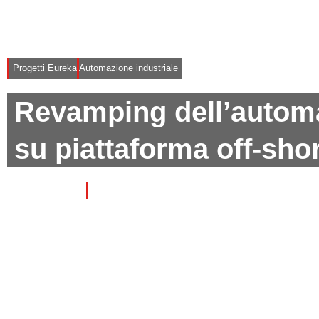
Progetti Eureka
Automazione industriale
Revamping dell’automa
su piattaforma off-sho
29/03/2012
2 minuti di lettura