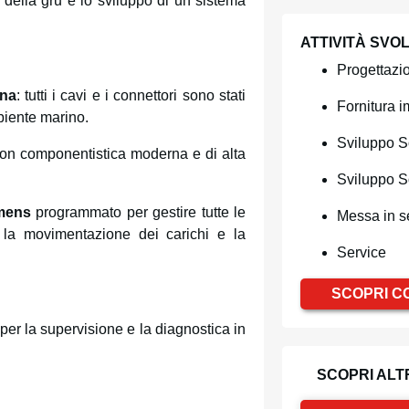
o della gru e lo sviluppo di un sistema
ATTIVITÀ SVO
Progettazi
ina
: tutti i cavi e i connettori sono stati
Fornitura i
biente marino.
Sviluppo 
con componentistica moderna e di alta
Sviluppo S
emens
programmato per gestire tutte le
Messa in s
a, la movimentazione dei carichi e la
Service
SCOPRI C
 per la supervisione e la diagnostica in
SCOPRI ALTR