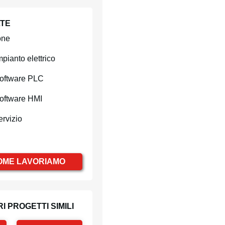
LTE
one
mpianto elettrico
Software PLC
oftware HMI
ervizio
OME LAVORIAMO
I PROGETTI SIMILI