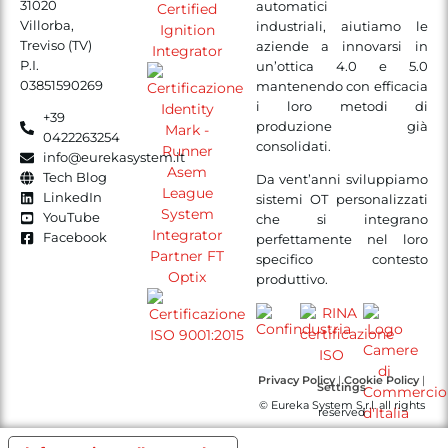
31020
automatici
Villorba,
industriali, aiutiamo le
Treviso (TV)
aziende a innovarsi in
P.I.
un’ottica 4.0 e 5.0
03851590269
mantenendo con efficacia
i loro metodi di
+39
produzione già
0422263254
consolidati.
info@eurekasystem.it
Tech Blog
Da vent’anni sviluppiamo
LinkedIn
sistemi OT personalizzati
YouTube
che si integrano
Facebook
perfettamente nel loro
specifico contesto
produttivo.
Privacy Policy
|
Cookie Policy
|
Settings
© Eureka System S.r.l. all rights
reserved